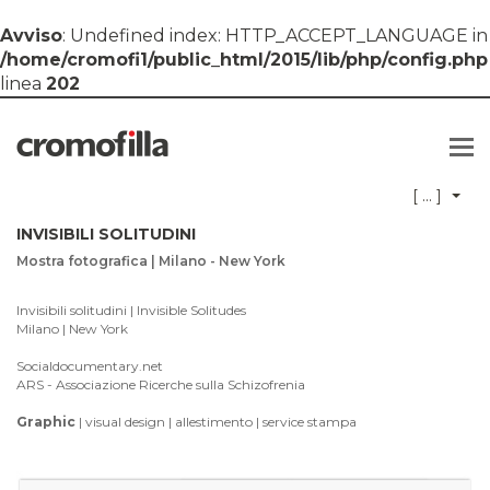
Avviso
: Undefined index: HTTP_ACCEPT_LANGUAGE in
/home/cromofi1/public_html/2015/lib/php/config.php
linea
202
To
nav
[ ... ]
CROMO
INVISIBILI SOLITUDINI
Mostra fotografica | Milano - New York
Invisibili solitudini | Invisible Solitudes
Milano | New York
Socialdocumentary.net
ARS - Associazione Ricerche sulla Schizofrenia
Graphic
| visual design | allestimento | service stampa